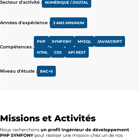
Secteur d'activité :
NUMÉRIQUE / DIGITAL
Années d'expérience :
3 ANS MINIMUM
PHP
SYMFONY
MYSQL
JAVASCRIPT
Compétences :
HTML
CSS
API REST
Niveau d'étude :
BAC+5
Missions et Activités
Nous recherchons
un profil Ingénieur de développement
PHP SYMFONY
pour réaliser une mission chez un de nos