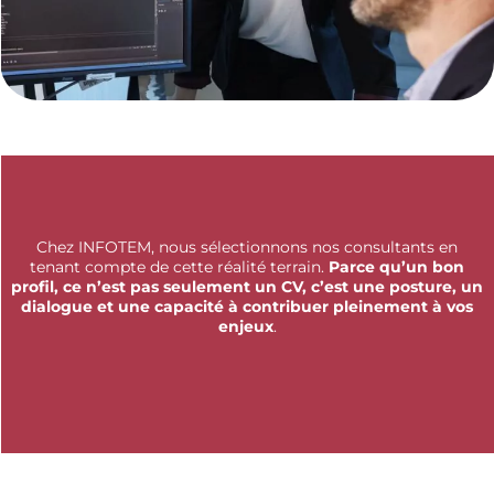
Chez INFOTEM, nous sélectionnons nos consultants en
tenant compte de cette réalité terrain.
Parce qu’un bon
profil, ce n’est pas seulement un CV, c’est une posture, un
dialogue et une capacité à contribuer pleinement à vos
enjeux
.